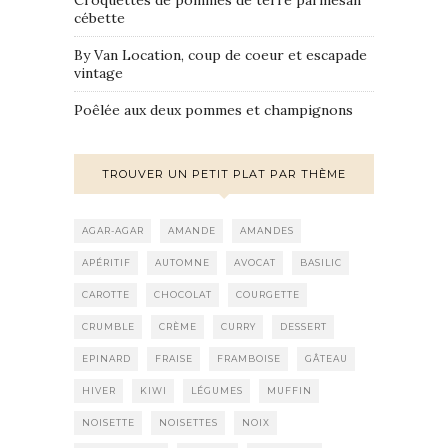
Croquettes de pommes de terre parmesan
cébette
By Van Location, coup de coeur et escapade
vintage
Poêlée aux deux pommes et champignons
TROUVER UN PETIT PLAT PAR THÈME
AGAR-AGAR
AMANDE
AMANDES
APÉRITIF
AUTOMNE
AVOCAT
BASILIC
CAROTTE
CHOCOLAT
COURGETTE
CRUMBLE
CRÈME
CURRY
DESSERT
EPINARD
FRAISE
FRAMBOISE
GÂTEAU
HIVER
KIWI
LÉGUMES
MUFFIN
NOISETTE
NOISETTES
NOIX