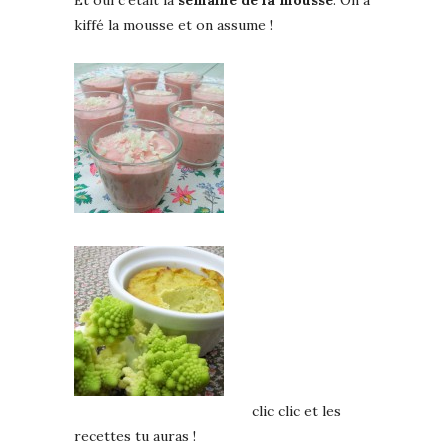
Et oui c’était la
semaine de la mousse
. On a
kiffé la mousse et on assume !
clic clic et les
recettes tu auras !