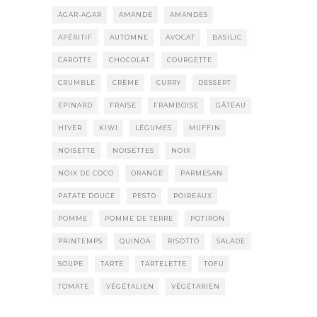
AGAR-AGAR
AMANDE
AMANDES
APÉRITIF
AUTOMNE
AVOCAT
BASILIC
CAROTTE
CHOCOLAT
COURGETTE
CRUMBLE
CRÈME
CURRY
DESSERT
EPINARD
FRAISE
FRAMBOISE
GÂTEAU
HIVER
KIWI
LÉGUMES
MUFFIN
NOISETTE
NOISETTES
NOIX
NOIX DE COCO
ORANGE
PARMESAN
PATATE DOUCE
PESTO
POIREAUX
POMME
POMME DE TERRE
POTIRON
PRINTEMPS
QUINOA
RISOTTO
SALADE
SOUPE
TARTE
TARTELETTE
TOFU
TOMATE
VÉGÉTALIEN
VÉGÉTARIEN