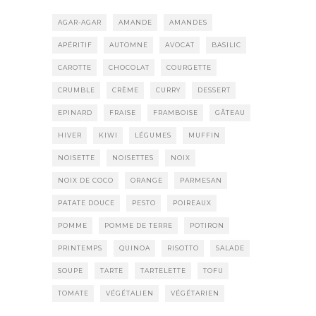
AGAR-AGAR
AMANDE
AMANDES
APÉRITIF
AUTOMNE
AVOCAT
BASILIC
CAROTTE
CHOCOLAT
COURGETTE
CRUMBLE
CRÈME
CURRY
DESSERT
EPINARD
FRAISE
FRAMBOISE
GÂTEAU
HIVER
KIWI
LÉGUMES
MUFFIN
NOISETTE
NOISETTES
NOIX
NOIX DE COCO
ORANGE
PARMESAN
PATATE DOUCE
PESTO
POIREAUX
POMME
POMME DE TERRE
POTIRON
PRINTEMPS
QUINOA
RISOTTO
SALADE
SOUPE
TARTE
TARTELETTE
TOFU
TOMATE
VÉGÉTALIEN
VÉGÉTARIEN