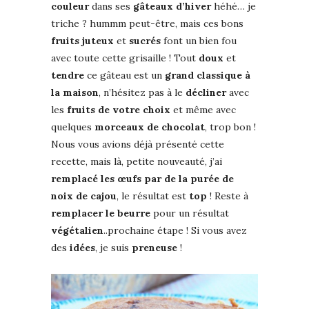
couleur
dans ses
gâteaux d’hiver
héhé… je
triche ? hummm peut-être, mais ces bons
fruits juteux
et
sucrés
font un bien fou
avec toute cette grisaille ! Tout
doux
et
tendre
ce gâteau est un
grand classique à
la maison
, n’hésitez pas à le
décliner
avec
les
fruits de votre choix
et même avec
quelques
morceaux de chocolat
, trop bon !
Nous vous avions déjà présenté cette
recette, mais là, petite nouveauté, j’ai
remplacé les œufs par de la purée de
noix de cajou
, le résultat est
top
! Reste à
remplacer le beurre
pour un résultat
végétalien
..prochaine étape ! Si vous avez
des
idées
, je suis
preneuse
!