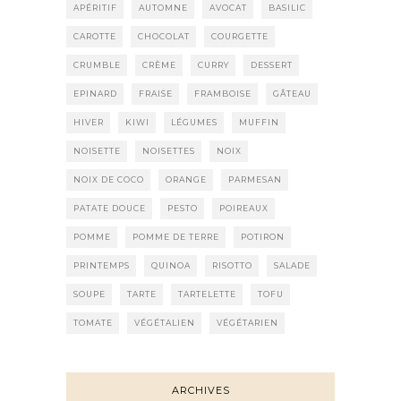
APÉRITIF
AUTOMNE
AVOCAT
BASILIC
CAROTTE
CHOCOLAT
COURGETTE
CRUMBLE
CRÈME
CURRY
DESSERT
EPINARD
FRAISE
FRAMBOISE
GÂTEAU
HIVER
KIWI
LÉGUMES
MUFFIN
NOISETTE
NOISETTES
NOIX
NOIX DE COCO
ORANGE
PARMESAN
PATATE DOUCE
PESTO
POIREAUX
POMME
POMME DE TERRE
POTIRON
PRINTEMPS
QUINOA
RISOTTO
SALADE
SOUPE
TARTE
TARTELETTE
TOFU
TOMATE
VÉGÉTALIEN
VÉGÉTARIEN
ARCHIVES