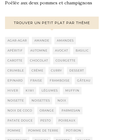
Poêlée aux deux pommes et champignons
TROUVER UN PETIT PLAT PAR THÈME
AGAR-AGAR
AMANDE
AMANDES
APÉRITIF
AUTOMNE
AVOCAT
BASILIC
CAROTTE
CHOCOLAT
COURGETTE
CRUMBLE
CRÈME
CURRY
DESSERT
EPINARD
FRAISE
FRAMBOISE
GÂTEAU
HIVER
KIWI
LÉGUMES
MUFFIN
NOISETTE
NOISETTES
NOIX
NOIX DE COCO
ORANGE
PARMESAN
PATATE DOUCE
PESTO
POIREAUX
POMME
POMME DE TERRE
POTIRON