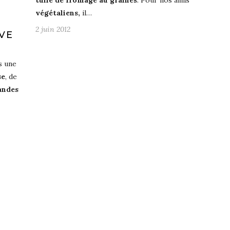
tuile de fromage au graines
. Pour nos amis
végétaliens,
il…
2 juin 2012
VE
s une
se
, de
randes