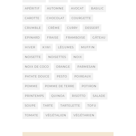
APÉRITIF
AUTOMNE
AVOCAT
BASILIC
CAROTTE
CHOCOLAT
COURGETTE
CRUMBLE
CRÈME
CURRY
DESSERT
EPINARD
FRAISE
FRAMBOISE
GÂTEAU
HIVER
KIWI
LÉGUMES
MUFFIN
NOISETTE
NOISETTES
NOIX
NOIX DE COCO
ORANGE
PARMESAN
PATATE DOUCE
PESTO
POIREAUX
POMME
POMME DE TERRE
POTIRON
PRINTEMPS
QUINOA
RISOTTO
SALADE
SOUPE
TARTE
TARTELETTE
TOFU
TOMATE
VÉGÉTALIEN
VÉGÉTARIEN