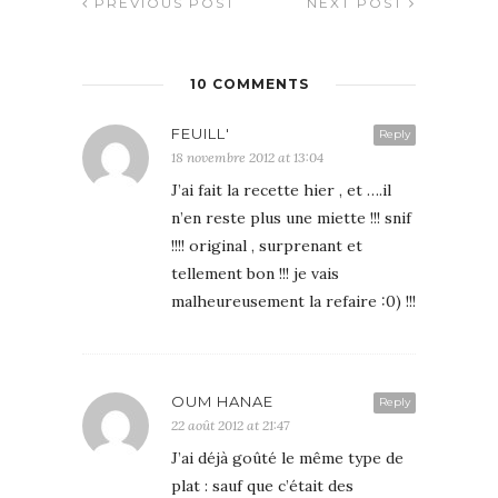
PREVIOUS POST
NEXT POST
10 COMMENTS
FEUILL'
Reply
18 novembre 2012 at 13:04
J’ai fait la recette hier , et ….il
n’en reste plus une miette !!! snif
!!!! original , surprenant et
tellement bon !!! je vais
malheureusement la refaire :0) !!!
OUM HANAE
Reply
22 août 2012 at 21:47
J’ai déjà goûté le même type de
plat : sauf que c’était des