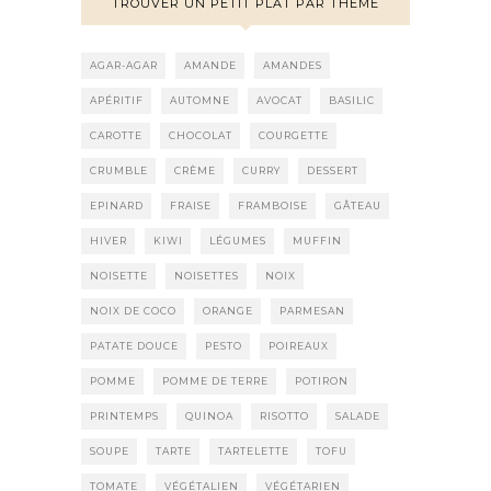
TROUVER UN PETIT PLAT PAR THÈME
AGAR-AGAR
AMANDE
AMANDES
APÉRITIF
AUTOMNE
AVOCAT
BASILIC
CAROTTE
CHOCOLAT
COURGETTE
CRUMBLE
CRÈME
CURRY
DESSERT
EPINARD
FRAISE
FRAMBOISE
GÂTEAU
HIVER
KIWI
LÉGUMES
MUFFIN
NOISETTE
NOISETTES
NOIX
NOIX DE COCO
ORANGE
PARMESAN
PATATE DOUCE
PESTO
POIREAUX
POMME
POMME DE TERRE
POTIRON
PRINTEMPS
QUINOA
RISOTTO
SALADE
SOUPE
TARTE
TARTELETTE
TOFU
TOMATE
VÉGÉTALIEN
VÉGÉTARIEN