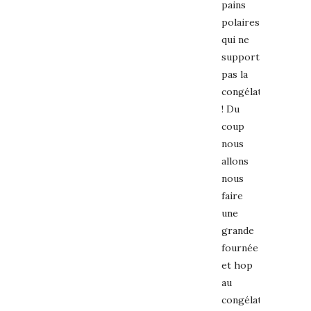
pains
polaires
qui ne
supportent
pas la
congélation
! Du
coup
nous
allons
nous
faire
une
grande
fournée
et hop
au
congélateur