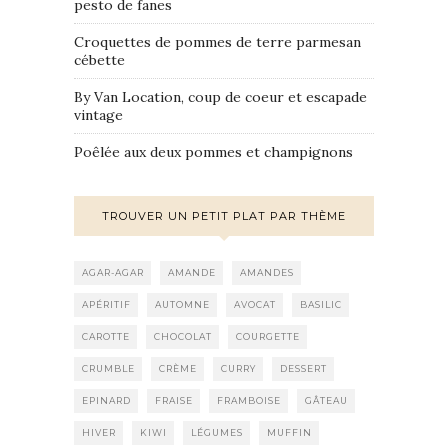
pesto de fanes
Croquettes de pommes de terre parmesan
cébette
By Van Location, coup de coeur et escapade
vintage
Poêlée aux deux pommes et champignons
TROUVER UN PETIT PLAT PAR THÈME
AGAR-AGAR
AMANDE
AMANDES
APÉRITIF
AUTOMNE
AVOCAT
BASILIC
CAROTTE
CHOCOLAT
COURGETTE
CRUMBLE
CRÈME
CURRY
DESSERT
EPINARD
FRAISE
FRAMBOISE
GÂTEAU
HIVER
KIWI
LÉGUMES
MUFFIN