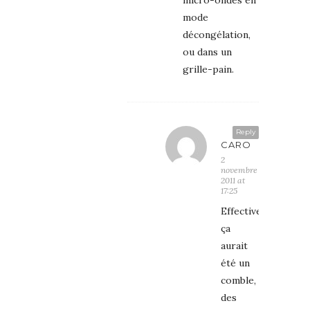
mode
décongélation,
ou dans un
grille-pain.
Reply
CARO
2
novembre
2011 at
17:25
Effectivement
ça
aurait
été un
comble,
des