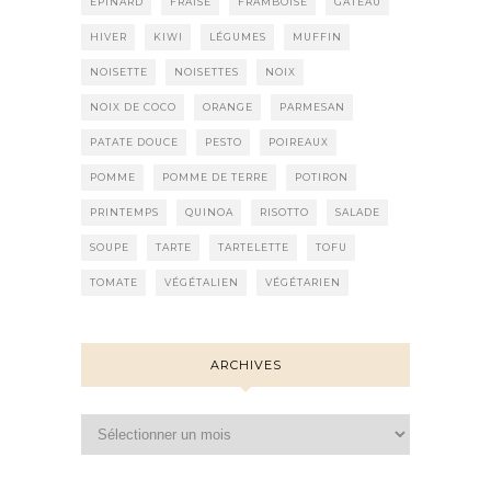
EPINARD
FRAISE
FRAMBOISE
GÂTEAU
HIVER
KIWI
LÉGUMES
MUFFIN
NOISETTE
NOISETTES
NOIX
NOIX DE COCO
ORANGE
PARMESAN
PATATE DOUCE
PESTO
POIREAUX
POMME
POMME DE TERRE
POTIRON
PRINTEMPS
QUINOA
RISOTTO
SALADE
SOUPE
TARTE
TARTELETTE
TOFU
TOMATE
VÉGÉTALIEN
VÉGÉTARIEN
ARCHIVES
Archives