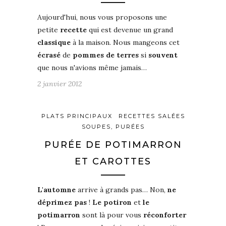
Aujourd'hui, nous vous proposons un
e
petite
recette
qui est devenue un grand
classique
à la maison. Nous mangeons cet
écrasé
de
pommes de terres
si
souvent
que nous n'avions même jamais…
2 janvier 2012
PLATS PRINCIPAUX
RECETTES SALÉES
SOUPES, PURÉES
PURÉE DE POTIMARRON
ET CAROTTES
L'automne
arrive à grands pas… Non,
ne
déprimez pas
!
Le potiron
et
le
potimarron
sont là pour vous
réconforter