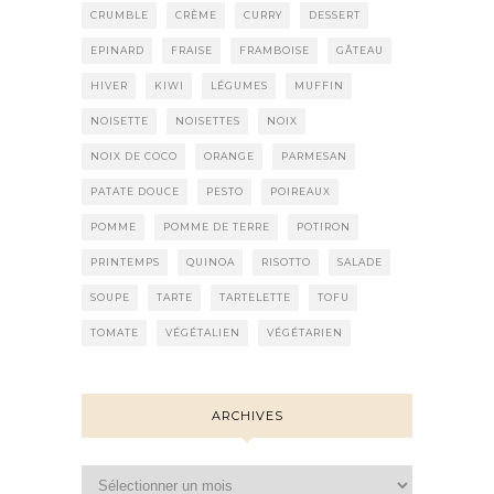
CRUMBLE
CRÈME
CURRY
DESSERT
EPINARD
FRAISE
FRAMBOISE
GÂTEAU
HIVER
KIWI
LÉGUMES
MUFFIN
NOISETTE
NOISETTES
NOIX
NOIX DE COCO
ORANGE
PARMESAN
PATATE DOUCE
PESTO
POIREAUX
POMME
POMME DE TERRE
POTIRON
PRINTEMPS
QUINOA
RISOTTO
SALADE
SOUPE
TARTE
TARTELETTE
TOFU
TOMATE
VÉGÉTALIEN
VÉGÉTARIEN
ARCHIVES
Archives