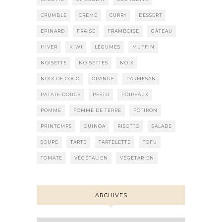
CRUMBLE
CRÈME
CURRY
DESSERT
EPINARD
FRAISE
FRAMBOISE
GÂTEAU
HIVER
KIWI
LÉGUMES
MUFFIN
NOISETTE
NOISETTES
NOIX
NOIX DE COCO
ORANGE
PARMESAN
PATATE DOUCE
PESTO
POIREAUX
POMME
POMME DE TERRE
POTIRON
PRINTEMPS
QUINOA
RISOTTO
SALADE
SOUPE
TARTE
TARTELETTE
TOFU
TOMATE
VÉGÉTALIEN
VÉGÉTARIEN
ARCHIVES
Archives