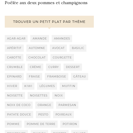
Poêlée aux deux pommes et champignons
TROUVER UN PETIT PLAT PAR THÈME
AGAR-AGAR
AMANDE
AMANDES
APÉRITIF
AUTOMNE
AVOCAT
BASILIC
CAROTTE
CHOCOLAT
COURGETTE
CRUMBLE
CRÈME
CURRY
DESSERT
EPINARD
FRAISE
FRAMBOISE
GÂTEAU
HIVER
KIWI
LÉGUMES
MUFFIN
NOISETTE
NOISETTES
NOIX
NOIX DE COCO
ORANGE
PARMESAN
PATATE DOUCE
PESTO
POIREAUX
POMME
POMME DE TERRE
POTIRON