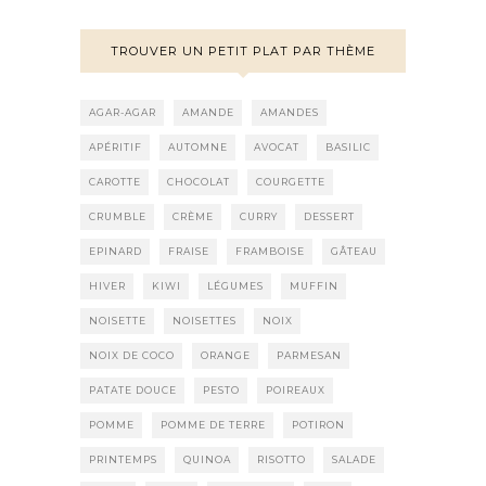
TROUVER UN PETIT PLAT PAR THÈME
AGAR-AGAR
AMANDE
AMANDES
APÉRITIF
AUTOMNE
AVOCAT
BASILIC
CAROTTE
CHOCOLAT
COURGETTE
CRUMBLE
CRÈME
CURRY
DESSERT
EPINARD
FRAISE
FRAMBOISE
GÂTEAU
HIVER
KIWI
LÉGUMES
MUFFIN
NOISETTE
NOISETTES
NOIX
NOIX DE COCO
ORANGE
PARMESAN
PATATE DOUCE
PESTO
POIREAUX
POMME
POMME DE TERRE
POTIRON
PRINTEMPS
QUINOA
RISOTTO
SALADE