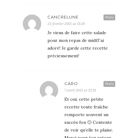
CANCRELUNE
Reply
23 février 2013 at 15:29
Je viens de faire cette salade
pour mon repas de midi!J’ai
adoré! Je garde cette recette
précieusement!
CARO
Reply
7 avril 2013 at 22:19
Et oui, cette petite
recette toute fraîche
remporte souvent un
succès fou 🙂 Contente
de voir qu’elle te plaise.
Merci pour ton retour