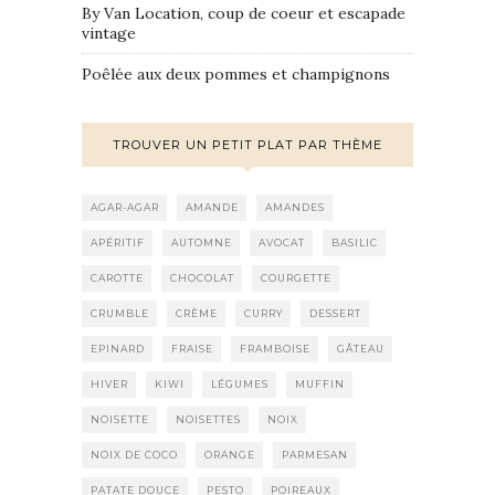
By Van Location, coup de coeur et escapade
vintage
Poêlée aux deux pommes et champignons
TROUVER UN PETIT PLAT PAR THÈME
AGAR-AGAR
AMANDE
AMANDES
APÉRITIF
AUTOMNE
AVOCAT
BASILIC
CAROTTE
CHOCOLAT
COURGETTE
CRUMBLE
CRÈME
CURRY
DESSERT
EPINARD
FRAISE
FRAMBOISE
GÂTEAU
HIVER
KIWI
LÉGUMES
MUFFIN
NOISETTE
NOISETTES
NOIX
NOIX DE COCO
ORANGE
PARMESAN
PATATE DOUCE
PESTO
POIREAUX