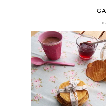
GA
Po