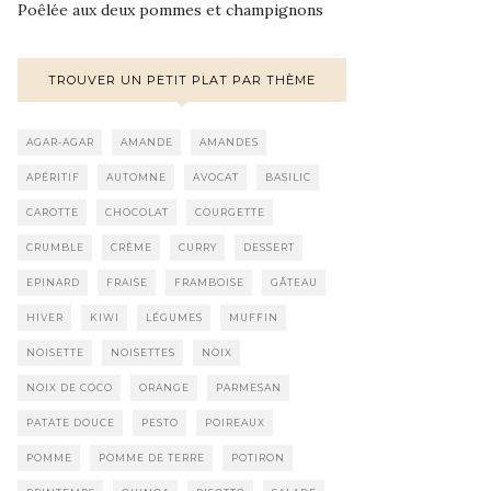
Poêlée aux deux pommes et champignons
TROUVER UN PETIT PLAT PAR THÈME
AGAR-AGAR
AMANDE
AMANDES
APÉRITIF
AUTOMNE
AVOCAT
BASILIC
CAROTTE
CHOCOLAT
COURGETTE
CRUMBLE
CRÈME
CURRY
DESSERT
EPINARD
FRAISE
FRAMBOISE
GÂTEAU
HIVER
KIWI
LÉGUMES
MUFFIN
NOISETTE
NOISETTES
NOIX
NOIX DE COCO
ORANGE
PARMESAN
PATATE DOUCE
PESTO
POIREAUX
POMME
POMME DE TERRE
POTIRON