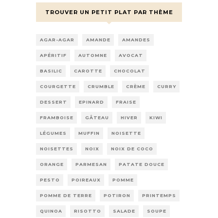
TROUVER UN PETIT PLAT PAR THÈME
AGAR-AGAR
AMANDE
AMANDES
APÉRITIF
AUTOMNE
AVOCAT
BASILIC
CAROTTE
CHOCOLAT
COURGETTE
CRUMBLE
CRÈME
CURRY
DESSERT
EPINARD
FRAISE
FRAMBOISE
GÂTEAU
HIVER
KIWI
LÉGUMES
MUFFIN
NOISETTE
NOISETTES
NOIX
NOIX DE COCO
ORANGE
PARMESAN
PATATE DOUCE
PESTO
POIREAUX
POMME
POMME DE TERRE
POTIRON
PRINTEMPS
QUINOA
RISOTTO
SALADE
SOUPE