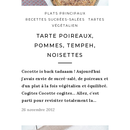
PLATS PRINCIPAUX
RECETTES SUCRÉES-SALÉES
TARTES
VÉGÉTALIEN
TARTE POIREAUX,
POMMES, TEMPEH,
NOISETTES
Cocotte
is back
tadaaam ! Aujourd'hui
j'avais
envie
de
sucré-salé
, de
poireaux
et
d'un plat à la fois
végétalien
et
équilibré
.
Cogites Cocotte
cogites... Allez, c'est
parti pour
revisite
r totalement la…
26 novembre 2012