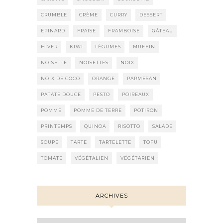
CRUMBLE
CRÈME
CURRY
DESSERT
EPINARD
FRAISE
FRAMBOISE
GÂTEAU
HIVER
KIWI
LÉGUMES
MUFFIN
NOISETTE
NOISETTES
NOIX
NOIX DE COCO
ORANGE
PARMESAN
PATATE DOUCE
PESTO
POIREAUX
POMME
POMME DE TERRE
POTIRON
PRINTEMPS
QUINOA
RISOTTO
SALADE
SOUPE
TARTE
TARTELETTE
TOFU
TOMATE
VÉGÉTALIEN
VÉGÉTARIEN
ARCHIVES
Archives