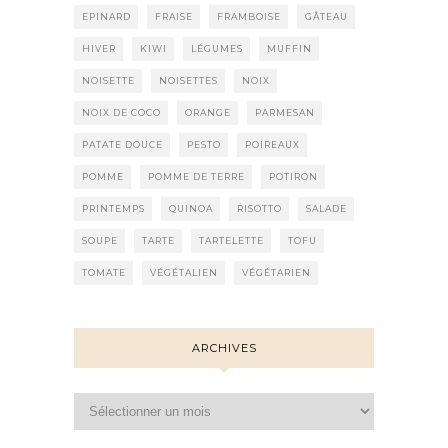
EPINARD
FRAISE
FRAMBOISE
GÂTEAU
HIVER
KIWI
LÉGUMES
MUFFIN
NOISETTE
NOISETTES
NOIX
NOIX DE COCO
ORANGE
PARMESAN
PATATE DOUCE
PESTO
POIREAUX
POMME
POMME DE TERRE
POTIRON
PRINTEMPS
QUINOA
RISOTTO
SALADE
SOUPE
TARTE
TARTELETTE
TOFU
TOMATE
VÉGÉTALIEN
VÉGÉTARIEN
ARCHIVES
Archives