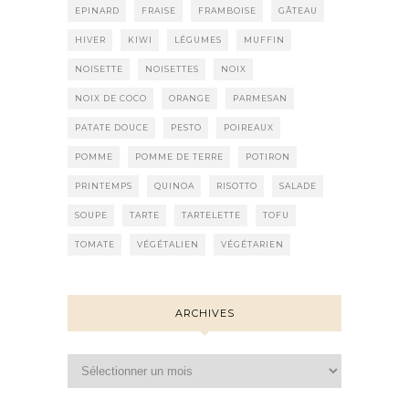
EPINARD
FRAISE
FRAMBOISE
GÂTEAU
HIVER
KIWI
LÉGUMES
MUFFIN
NOISETTE
NOISETTES
NOIX
NOIX DE COCO
ORANGE
PARMESAN
PATATE DOUCE
PESTO
POIREAUX
POMME
POMME DE TERRE
POTIRON
PRINTEMPS
QUINOA
RISOTTO
SALADE
SOUPE
TARTE
TARTELETTE
TOFU
TOMATE
VÉGÉTALIEN
VÉGÉTARIEN
ARCHIVES
Archives