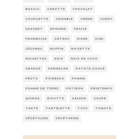
BASILIC
CAROTTE
CHOCOLAT
COURGETTE
CRUMBLE
CRÈME
CURRY
DESSERT
EPINARD
FRAISE
FRAMBOISE
GÂTEAU
HIVER
KIWI
LÉGUMES
MUFFIN
NOISETTE
NOISETTES
NOIX
NOIX DE COCO
ORANGE
PARMESAN
PATATE DOUCE
PESTO
POIREAUX
POMME
POMME DE TERRE
POTIRON
PRINTEMPS
QUINOA
RISOTTO
SALADE
SOUPE
TARTE
TARTELETTE
TOFU
TOMATE
VÉGÉTALIEN
VÉGÉTARIEN