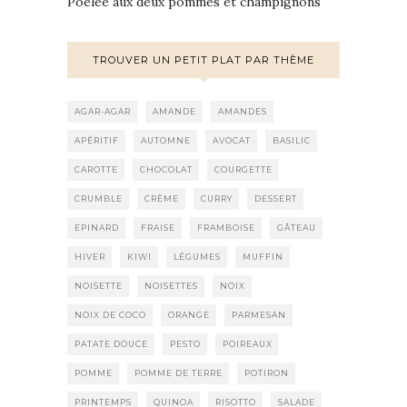
Poêlée aux deux pommes et champignons
TROUVER UN PETIT PLAT PAR THÈME
AGAR-AGAR
AMANDE
AMANDES
APÉRITIF
AUTOMNE
AVOCAT
BASILIC
CAROTTE
CHOCOLAT
COURGETTE
CRUMBLE
CRÈME
CURRY
DESSERT
EPINARD
FRAISE
FRAMBOISE
GÂTEAU
HIVER
KIWI
LÉGUMES
MUFFIN
NOISETTE
NOISETTES
NOIX
NOIX DE COCO
ORANGE
PARMESAN
PATATE DOUCE
PESTO
POIREAUX
POMME
POMME DE TERRE
POTIRON
PRINTEMPS
QUINOA
RISOTTO
SALADE