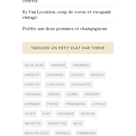
cébette
By Van Location, coup de coeur et escapade
vintage
Poêlée aux deux pommes et champignons
TROUVER UN PETIT PLAT PAR THÈME
AGAR-AGAR
AMANDE
AMANDES
APÉRITIF
AUTOMNE
AVOCAT
BASILIC
CAROTTE
CHOCOLAT
COURGETTE
CRUMBLE
CRÈME
CURRY
DESSERT
EPINARD
FRAISE
FRAMBOISE
GÂTEAU
HIVER
KIWI
LÉGUMES
MUFFIN
NOISETTE
NOISETTES
NOIX
NOIX DE COCO
ORANGE
PARMESAN