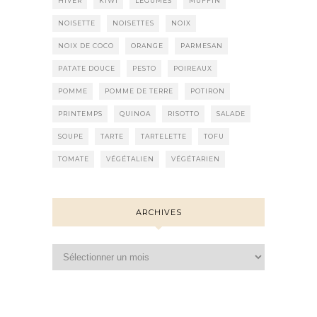
HIVER
KIWI
LÉGUMES
MUFFIN
NOISETTE
NOISETTES
NOIX
NOIX DE COCO
ORANGE
PARMESAN
PATATE DOUCE
PESTO
POIREAUX
POMME
POMME DE TERRE
POTIRON
PRINTEMPS
QUINOA
RISOTTO
SALADE
SOUPE
TARTE
TARTELETTE
TOFU
TOMATE
VÉGÉTALIEN
VÉGÉTARIEN
ARCHIVES
Archives