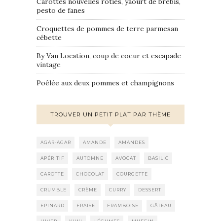
Carottes nouvelles rôties, yaourt de brebis,
pesto de fanes
Croquettes de pommes de terre parmesan
cébette
By Van Location, coup de coeur et escapade
vintage
Poêlée aux deux pommes et champignons
TROUVER UN PETIT PLAT PAR THÈME
AGAR-AGAR
AMANDE
AMANDES
APÉRITIF
AUTOMNE
AVOCAT
BASILIC
CAROTTE
CHOCOLAT
COURGETTE
CRUMBLE
CRÈME
CURRY
DESSERT
EPINARD
FRAISE
FRAMBOISE
GÂTEAU