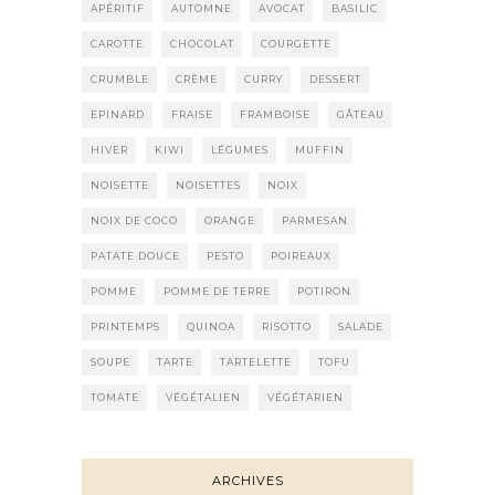
APÉRITIF
AUTOMNE
AVOCAT
BASILIC
CAROTTE
CHOCOLAT
COURGETTE
CRUMBLE
CRÈME
CURRY
DESSERT
EPINARD
FRAISE
FRAMBOISE
GÂTEAU
HIVER
KIWI
LÉGUMES
MUFFIN
NOISETTE
NOISETTES
NOIX
NOIX DE COCO
ORANGE
PARMESAN
PATATE DOUCE
PESTO
POIREAUX
POMME
POMME DE TERRE
POTIRON
PRINTEMPS
QUINOA
RISOTTO
SALADE
SOUPE
TARTE
TARTELETTE
TOFU
TOMATE
VÉGÉTALIEN
VÉGÉTARIEN
ARCHIVES