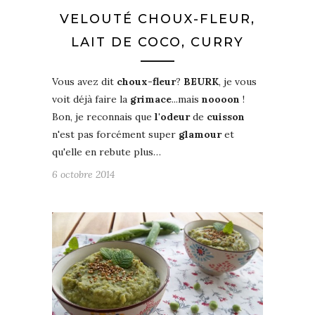
VELOUTÉ CHOUX-FLEUR,
LAIT DE COCO, CURRY
Vous avez dit
choux-fleur
?
BEURK
, je vous
voit déjà faire la
grimace
...mais
noooon
!
Bon, je reconnais que
l'odeur
de
cuisson
n'est pas forcément super
glamour
et
qu'elle en rebute plus…
6 octobre 2014