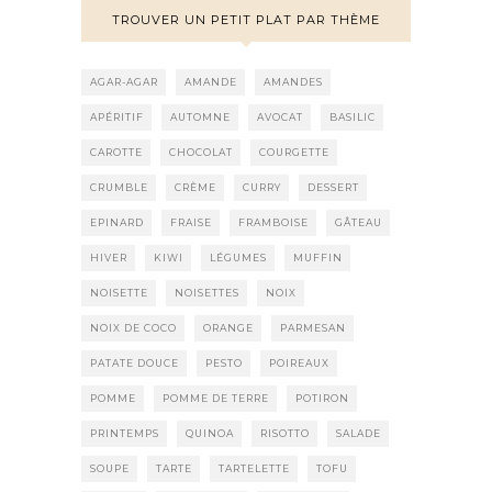
TROUVER UN PETIT PLAT PAR THÈME
AGAR-AGAR
AMANDE
AMANDES
APÉRITIF
AUTOMNE
AVOCAT
BASILIC
CAROTTE
CHOCOLAT
COURGETTE
CRUMBLE
CRÈME
CURRY
DESSERT
EPINARD
FRAISE
FRAMBOISE
GÂTEAU
HIVER
KIWI
LÉGUMES
MUFFIN
NOISETTE
NOISETTES
NOIX
NOIX DE COCO
ORANGE
PARMESAN
PATATE DOUCE
PESTO
POIREAUX
POMME
POMME DE TERRE
POTIRON
PRINTEMPS
QUINOA
RISOTTO
SALADE
SOUPE
TARTE
TARTELETTE
TOFU