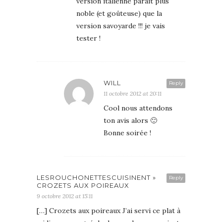
version italienne parait plus
noble (et goûteuse) que la
version savoyarde !!! je vais
tester !
WILL
Reply
11 octobre 2012 at 20:11
Cool nous attendons
ton avis alors 🙂
Bonne soirée !
LESROUCHONETTESCUISINENT »
Reply
CROZETS AUX POIREAUX
9 octobre 2012 at 15:11
[…] Crozets aux poireaux J’ai servi ce plat à