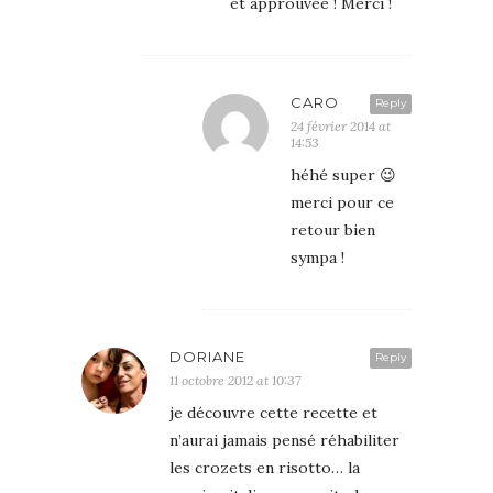
et approuvée ! Merci !
CARO
Reply
24 février 2014 at
14:53
héhé super 😉
merci pour ce
retour bien
sympa !
DORIANE
Reply
11 octobre 2012 at 10:37
je découvre cette recette et
n’aurai jamais pensé réhabiliter
les crozets en risotto… la