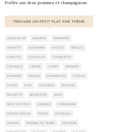
Poêlée aux deux pommes et champignons
TROUVER UN PETIT PLAT PAR THÈME
AGAR-AGAR
AMANDE
AMANDES
APÉRITIF
AUTOMNE
AVOCAT
BASILIC
CAROTTE
CHOCOLAT
COURGETTE
CRUMBLE
CRÈME
CURRY
DESSERT
EPINARD
FRAISE
FRAMBOISE
GÂTEAU
HIVER
KIWI
LÉGUMES
MUFFIN
NOISETTE
NOISETTES
NOIX
NOIX DE COCO
ORANGE
PARMESAN
PATATE DOUCE
PESTO
POIREAUX
POMME
POMME DE TERRE
POTIRON