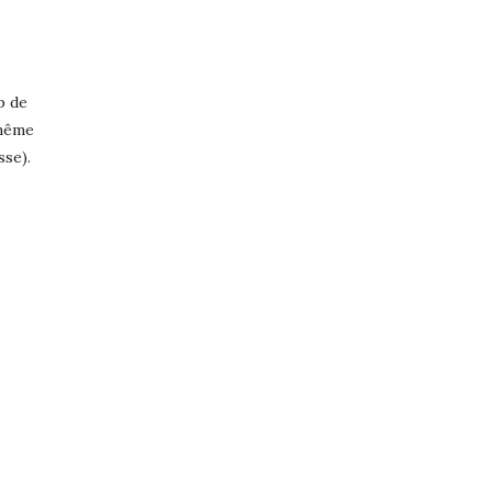
p de
 même
sse).