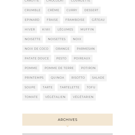
CAROTTE
CHOCOLAT
COURGETTE
CRUMBLE
CRÈME
CURRY
DESSERT
EPINARD
FRAISE
FRAMBOISE
GÂTEAU
HIVER
KIWI
LÉGUMES
MUFFIN
NOISETTE
NOISETTES
NOIX
NOIX DE COCO
ORANGE
PARMESAN
PATATE DOUCE
PESTO
POIREAUX
POMME
POMME DE TERRE
POTIRON
PRINTEMPS
QUINOA
RISOTTO
SALADE
SOUPE
TARTE
TARTELETTE
TOFU
TOMATE
VÉGÉTALIEN
VÉGÉTARIEN
ARCHIVES