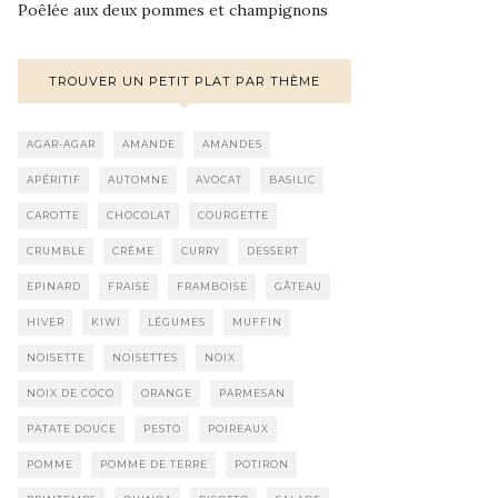
Poêlée aux deux pommes et champignons
TROUVER UN PETIT PLAT PAR THÈME
AGAR-AGAR
AMANDE
AMANDES
APÉRITIF
AUTOMNE
AVOCAT
BASILIC
CAROTTE
CHOCOLAT
COURGETTE
CRUMBLE
CRÈME
CURRY
DESSERT
EPINARD
FRAISE
FRAMBOISE
GÂTEAU
HIVER
KIWI
LÉGUMES
MUFFIN
NOISETTE
NOISETTES
NOIX
NOIX DE COCO
ORANGE
PARMESAN
PATATE DOUCE
PESTO
POIREAUX
POMME
POMME DE TERRE
POTIRON