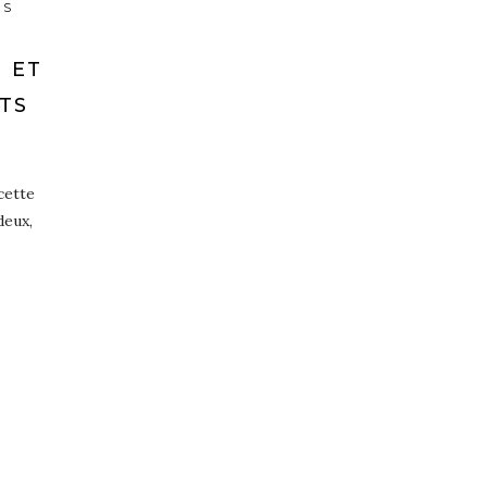
HS
 ET
TS
ecette
deux,