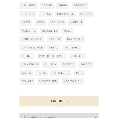
CRUMBLE
CRÈME
CURRY
DESSERT
EPINARD
FRAISE
FRAMBOISE
GÂTEAU
HIVER
KIWI
LÉGUMES
MUFFIN
NOISETTE
NOISETTES
NOIX
NOIX DE COCO
ORANGE
PARMESAN
PATATE DOUCE
PESTO
POIREAUX
POMME
POMME DE TERRE
POTIRON
PRINTEMPS
QUINOA
RISOTTO
SALADE
SOUPE
TARTE
TARTELETTE
TOFU
TOMATE
VÉGÉTALIEN
VÉGÉTARIEN
ARCHIVES
Archives