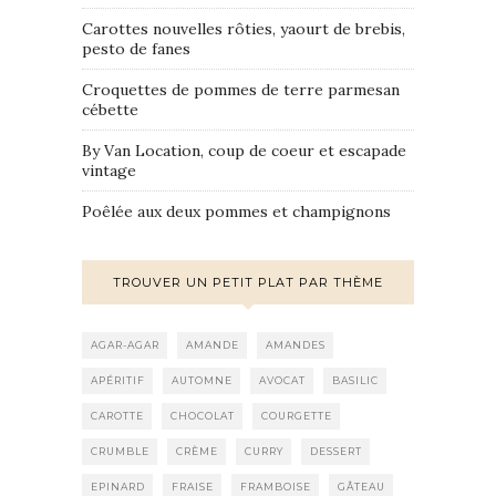
Carottes nouvelles rôties, yaourt de brebis,
pesto de fanes
Croquettes de pommes de terre parmesan
cébette
By Van Location, coup de coeur et escapade
vintage
Poêlée aux deux pommes et champignons
TROUVER UN PETIT PLAT PAR THÈME
AGAR-AGAR
AMANDE
AMANDES
APÉRITIF
AUTOMNE
AVOCAT
BASILIC
CAROTTE
CHOCOLAT
COURGETTE
CRUMBLE
CRÈME
CURRY
DESSERT
EPINARD
FRAISE
FRAMBOISE
GÂTEAU