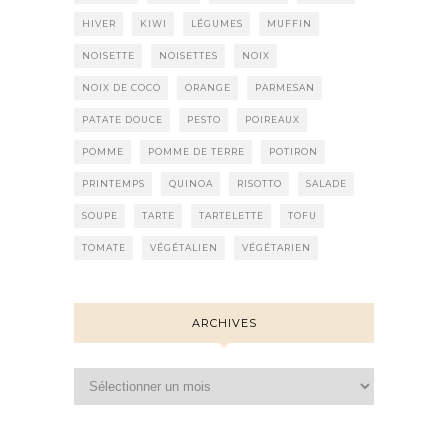
HIVER
KIWI
LÉGUMES
MUFFIN
NOISETTE
NOISETTES
NOIX
NOIX DE COCO
ORANGE
PARMESAN
PATATE DOUCE
PESTO
POIREAUX
POMME
POMME DE TERRE
POTIRON
PRINTEMPS
QUINOA
RISOTTO
SALADE
SOUPE
TARTE
TARTELETTE
TOFU
TOMATE
VÉGÉTALIEN
VÉGÉTARIEN
ARCHIVES
Archives