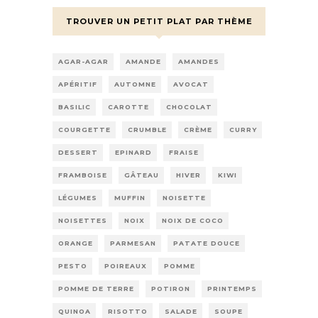
TROUVER UN PETIT PLAT PAR THÈME
AGAR-AGAR
AMANDE
AMANDES
APÉRITIF
AUTOMNE
AVOCAT
BASILIC
CAROTTE
CHOCOLAT
COURGETTE
CRUMBLE
CRÈME
CURRY
DESSERT
EPINARD
FRAISE
FRAMBOISE
GÂTEAU
HIVER
KIWI
LÉGUMES
MUFFIN
NOISETTE
NOISETTES
NOIX
NOIX DE COCO
ORANGE
PARMESAN
PATATE DOUCE
PESTO
POIREAUX
POMME
POMME DE TERRE
POTIRON
PRINTEMPS
QUINOA
RISOTTO
SALADE
SOUPE