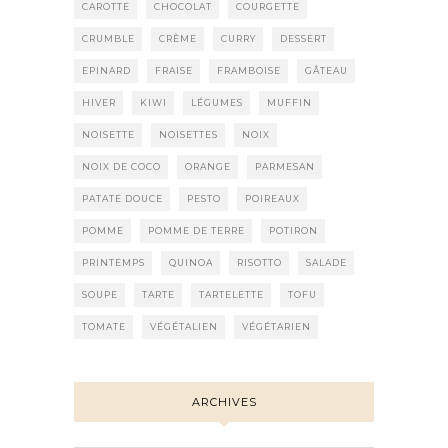
CAROTTE
CHOCOLAT
COURGETTE
CRUMBLE
CRÈME
CURRY
DESSERT
EPINARD
FRAISE
FRAMBOISE
GÂTEAU
HIVER
KIWI
LÉGUMES
MUFFIN
NOISETTE
NOISETTES
NOIX
NOIX DE COCO
ORANGE
PARMESAN
PATATE DOUCE
PESTO
POIREAUX
POMME
POMME DE TERRE
POTIRON
PRINTEMPS
QUINOA
RISOTTO
SALADE
SOUPE
TARTE
TARTELETTE
TOFU
TOMATE
VÉGÉTALIEN
VÉGÉTARIEN
ARCHIVES