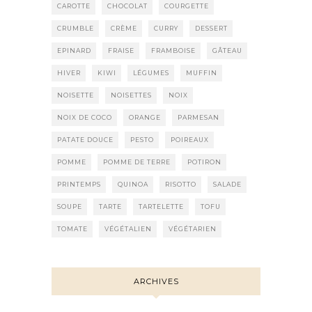
CAROTTE
CHOCOLAT
COURGETTE
CRUMBLE
CRÈME
CURRY
DESSERT
EPINARD
FRAISE
FRAMBOISE
GÂTEAU
HIVER
KIWI
LÉGUMES
MUFFIN
NOISETTE
NOISETTES
NOIX
NOIX DE COCO
ORANGE
PARMESAN
PATATE DOUCE
PESTO
POIREAUX
POMME
POMME DE TERRE
POTIRON
PRINTEMPS
QUINOA
RISOTTO
SALADE
SOUPE
TARTE
TARTELETTE
TOFU
TOMATE
VÉGÉTALIEN
VÉGÉTARIEN
ARCHIVES