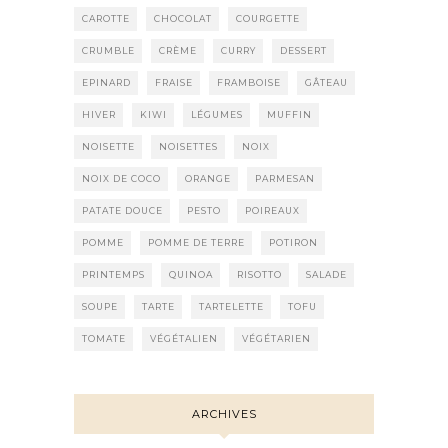
CAROTTE
CHOCOLAT
COURGETTE
CRUMBLE
CRÈME
CURRY
DESSERT
EPINARD
FRAISE
FRAMBOISE
GÂTEAU
HIVER
KIWI
LÉGUMES
MUFFIN
NOISETTE
NOISETTES
NOIX
NOIX DE COCO
ORANGE
PARMESAN
PATATE DOUCE
PESTO
POIREAUX
POMME
POMME DE TERRE
POTIRON
PRINTEMPS
QUINOA
RISOTTO
SALADE
SOUPE
TARTE
TARTELETTE
TOFU
TOMATE
VÉGÉTALIEN
VÉGÉTARIEN
ARCHIVES