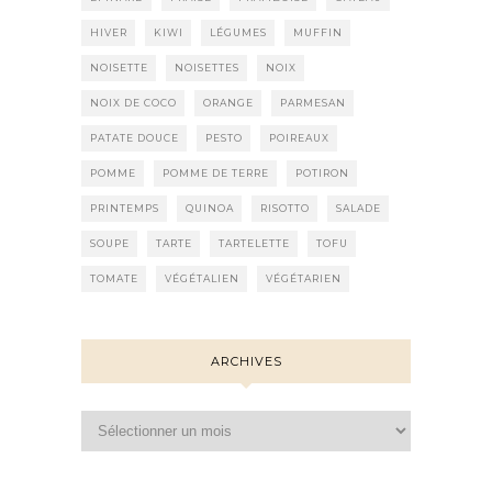
HIVER
KIWI
LÉGUMES
MUFFIN
NOISETTE
NOISETTES
NOIX
NOIX DE COCO
ORANGE
PARMESAN
PATATE DOUCE
PESTO
POIREAUX
POMME
POMME DE TERRE
POTIRON
PRINTEMPS
QUINOA
RISOTTO
SALADE
SOUPE
TARTE
TARTELETTE
TOFU
TOMATE
VÉGÉTALIEN
VÉGÉTARIEN
ARCHIVES
Archives