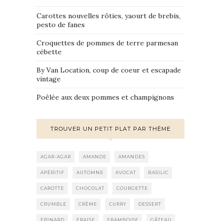
Carottes nouvelles rôties, yaourt de brebis,
pesto de fanes
Croquettes de pommes de terre parmesan
cébette
By Van Location, coup de coeur et escapade
vintage
Poêlée aux deux pommes et champignons
TROUVER UN PETIT PLAT PAR THÈME
AGAR-AGAR
AMANDE
AMANDES
APÉRITIF
AUTOMNE
AVOCAT
BASILIC
CAROTTE
CHOCOLAT
COURGETTE
CRUMBLE
CRÈME
CURRY
DESSERT
EPINARD
FRAISE
FRAMBOISE
GÂTEAU