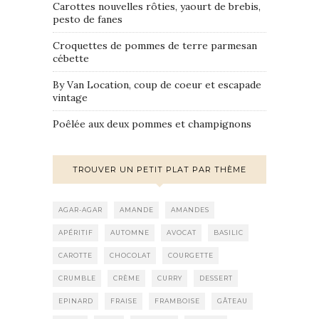
Carottes nouvelles rôties, yaourt de brebis,
pesto de fanes
Croquettes de pommes de terre parmesan
cébette
By Van Location, coup de coeur et escapade
vintage
Poêlée aux deux pommes et champignons
TROUVER UN PETIT PLAT PAR THÈME
AGAR-AGAR
AMANDE
AMANDES
APÉRITIF
AUTOMNE
AVOCAT
BASILIC
CAROTTE
CHOCOLAT
COURGETTE
CRUMBLE
CRÈME
CURRY
DESSERT
EPINARD
FRAISE
FRAMBOISE
GÂTEAU