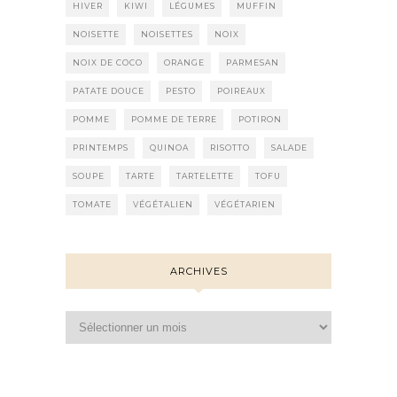
HIVER
KIWI
LÉGUMES
MUFFIN
NOISETTE
NOISETTES
NOIX
NOIX DE COCO
ORANGE
PARMESAN
PATATE DOUCE
PESTO
POIREAUX
POMME
POMME DE TERRE
POTIRON
PRINTEMPS
QUINOA
RISOTTO
SALADE
SOUPE
TARTE
TARTELETTE
TOFU
TOMATE
VÉGÉTALIEN
VÉGÉTARIEN
ARCHIVES
Archives