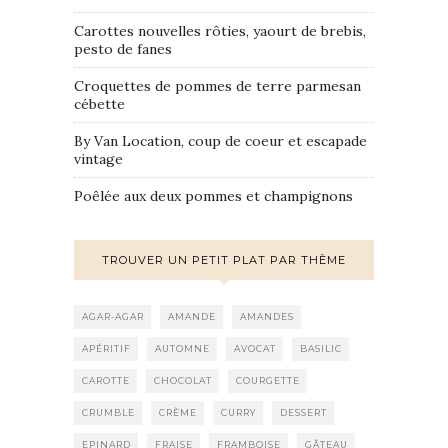
Carottes nouvelles rôties, yaourt de brebis,
pesto de fanes
Croquettes de pommes de terre parmesan
cébette
By Van Location, coup de coeur et escapade
vintage
Poêlée aux deux pommes et champignons
TROUVER UN PETIT PLAT PAR THÈME
AGAR-AGAR
AMANDE
AMANDES
APÉRITIF
AUTOMNE
AVOCAT
BASILIC
CAROTTE
CHOCOLAT
COURGETTE
CRUMBLE
CRÈME
CURRY
DESSERT
EPINARD
FRAISE
FRAMBOISE
GÂTEAU