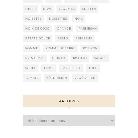
HIVER
KIWI
LÉGUMES
MUFFIN
NOISETTE
NOISETTES
NOIX
NOIX DE COCO
ORANGE
PARMESAN
PATATE DOUCE
PESTO
POIREAUX
POMME
POMME DE TERRE
POTIRON
PRINTEMPS
QUINOA
RISOTTO
SALADE
SOUPE
TARTE
TARTELETTE
TOFU
TOMATE
VÉGÉTALIEN
VÉGÉTARIEN
ARCHIVES
Archives