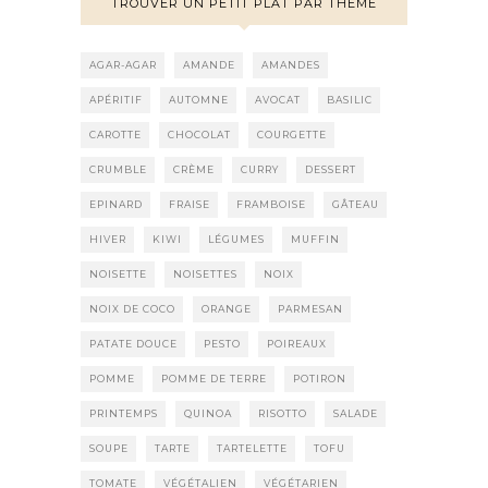
TROUVER UN PETIT PLAT PAR THÈME
AGAR-AGAR
AMANDE
AMANDES
APÉRITIF
AUTOMNE
AVOCAT
BASILIC
CAROTTE
CHOCOLAT
COURGETTE
CRUMBLE
CRÈME
CURRY
DESSERT
EPINARD
FRAISE
FRAMBOISE
GÂTEAU
HIVER
KIWI
LÉGUMES
MUFFIN
NOISETTE
NOISETTES
NOIX
NOIX DE COCO
ORANGE
PARMESAN
PATATE DOUCE
PESTO
POIREAUX
POMME
POMME DE TERRE
POTIRON
PRINTEMPS
QUINOA
RISOTTO
SALADE
SOUPE
TARTE
TARTELETTE
TOFU
TOMATE
VÉGÉTALIEN
VÉGÉTARIEN