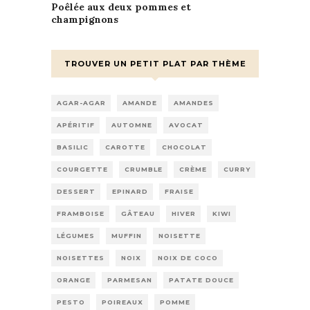
Poêlée aux deux pommes et
champignons
TROUVER UN PETIT PLAT PAR THÈME
AGAR-AGAR
AMANDE
AMANDES
APÉRITIF
AUTOMNE
AVOCAT
BASILIC
CAROTTE
CHOCOLAT
COURGETTE
CRUMBLE
CRÈME
CURRY
DESSERT
EPINARD
FRAISE
FRAMBOISE
GÂTEAU
HIVER
KIWI
LÉGUMES
MUFFIN
NOISETTE
NOISETTES
NOIX
NOIX DE COCO
ORANGE
PARMESAN
PATATE DOUCE
PESTO
POIREAUX
POMME