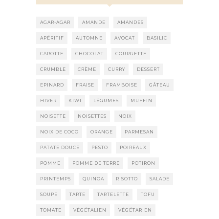
AGAR-AGAR
AMANDE
AMANDES
APÉRITIF
AUTOMNE
AVOCAT
BASILIC
CAROTTE
CHOCOLAT
COURGETTE
CRUMBLE
CRÈME
CURRY
DESSERT
EPINARD
FRAISE
FRAMBOISE
GÂTEAU
HIVER
KIWI
LÉGUMES
MUFFIN
NOISETTE
NOISETTES
NOIX
NOIX DE COCO
ORANGE
PARMESAN
PATATE DOUCE
PESTO
POIREAUX
POMME
POMME DE TERRE
POTIRON
PRINTEMPS
QUINOA
RISOTTO
SALADE
SOUPE
TARTE
TARTELETTE
TOFU
TOMATE
VÉGÉTALIEN
VÉGÉTARIEN