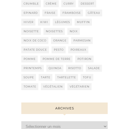
CRUMBLE
CRÈME
CURRY
DESSERT
EPINARD
FRAISE
FRAMBOISE
GÂTEAU
HIVER
KIWI
LÉGUMES
MUFFIN
NOISETTE
NOISETTES
NOIX
NOIX DE COCO
ORANGE
PARMESAN
PATATE DOUCE
PESTO
POIREAUX
POMME
POMME DE TERRE
POTIRON
PRINTEMPS
QUINOA
RISOTTO
SALADE
SOUPE
TARTE
TARTELETTE
TOFU
TOMATE
VÉGÉTALIEN
VÉGÉTARIEN
ARCHIVES
Archives