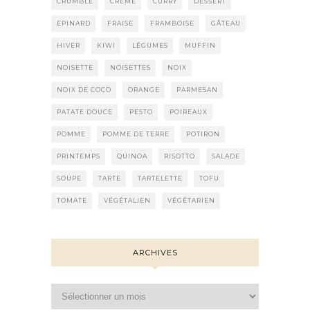
CRUMBLE
CRÈME
CURRY
DESSERT
EPINARD
FRAISE
FRAMBOISE
GÂTEAU
HIVER
KIWI
LÉGUMES
MUFFIN
NOISETTE
NOISETTES
NOIX
NOIX DE COCO
ORANGE
PARMESAN
PATATE DOUCE
PESTO
POIREAUX
POMME
POMME DE TERRE
POTIRON
PRINTEMPS
QUINOA
RISOTTO
SALADE
SOUPE
TARTE
TARTELETTE
TOFU
TOMATE
VÉGÉTALIEN
VÉGÉTARIEN
ARCHIVES
Archives