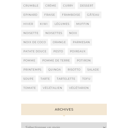
CRUMBLE
CRÈME
CURRY
DESSERT
EPINARD
FRAISE
FRAMBOISE
GÂTEAU
HIVER
KIWI
LÉGUMES
MUFFIN
NOISETTE
NOISETTES
NOIX
NOIX DE COCO
ORANGE
PARMESAN
PATATE DOUCE
PESTO
POIREAUX
POMME
POMME DE TERRE
POTIRON
PRINTEMPS
QUINOA
RISOTTO
SALADE
SOUPE
TARTE
TARTELETTE
TOFU
TOMATE
VÉGÉTALIEN
VÉGÉTARIEN
ARCHIVES
Archives