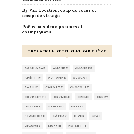
By Van Location, coup de coeur et
escapade vintage
Poêlée aux deux pommes et
champignons
TROUVER UN PETIT PLAT PAR THÈME
AGAR-AGAR
AMANDE
AMANDES
APÉRITIF
AUTOMNE
AVOCAT
BASILIC
CAROTTE
CHOCOLAT
COURGETTE
CRUMBLE
CRÈME
CURRY
DESSERT
EPINARD
FRAISE
FRAMBOISE
GÂTEAU
HIVER
KIWI
LÉGUMES
MUFFIN
NOISETTE