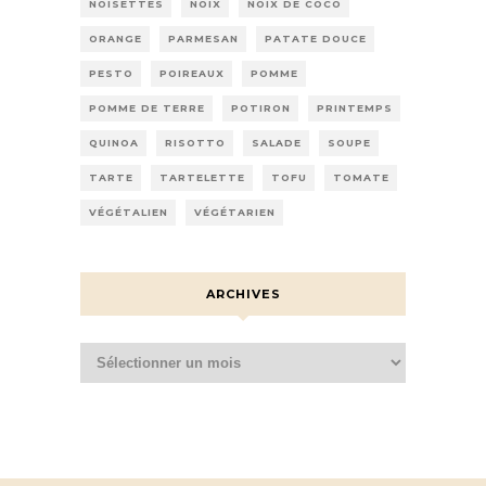
NOISETTES
NOIX
NOIX DE COCO
ORANGE
PARMESAN
PATATE DOUCE
PESTO
POIREAUX
POMME
POMME DE TERRE
POTIRON
PRINTEMPS
QUINOA
RISOTTO
SALADE
SOUPE
TARTE
TARTELETTE
TOFU
TOMATE
VÉGÉTALIEN
VÉGÉTARIEN
ARCHIVES
Archives