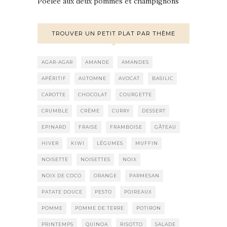
Poêlée aux deux pommes et champignons
TROUVER UN PETIT PLAT PAR THÈME
AGAR-AGAR
AMANDE
AMANDES
APÉRITIF
AUTOMNE
AVOCAT
BASILIC
CAROTTE
CHOCOLAT
COURGETTE
CRUMBLE
CRÈME
CURRY
DESSERT
EPINARD
FRAISE
FRAMBOISE
GÂTEAU
HIVER
KIWI
LÉGUMES
MUFFIN
NOISETTE
NOISETTES
NOIX
NOIX DE COCO
ORANGE
PARMESAN
PATATE DOUCE
PESTO
POIREAUX
POMME
POMME DE TERRE
POTIRON
PRINTEMPS
QUINOA
RISOTTO
SALADE