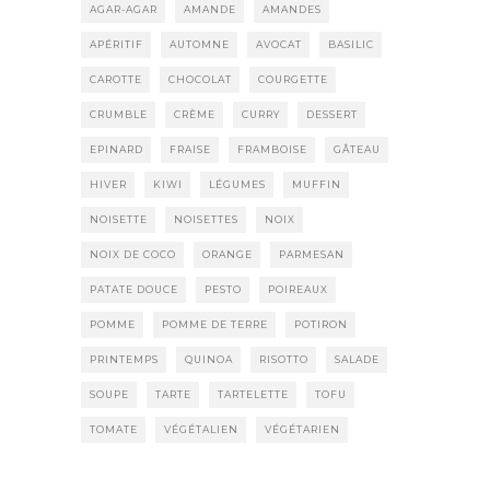
AGAR-AGAR
AMANDE
AMANDES
APÉRITIF
AUTOMNE
AVOCAT
BASILIC
CAROTTE
CHOCOLAT
COURGETTE
CRUMBLE
CRÈME
CURRY
DESSERT
EPINARD
FRAISE
FRAMBOISE
GÂTEAU
HIVER
KIWI
LÉGUMES
MUFFIN
NOISETTE
NOISETTES
NOIX
NOIX DE COCO
ORANGE
PARMESAN
PATATE DOUCE
PESTO
POIREAUX
POMME
POMME DE TERRE
POTIRON
PRINTEMPS
QUINOA
RISOTTO
SALADE
SOUPE
TARTE
TARTELETTE
TOFU
TOMATE
VÉGÉTALIEN
VÉGÉTARIEN