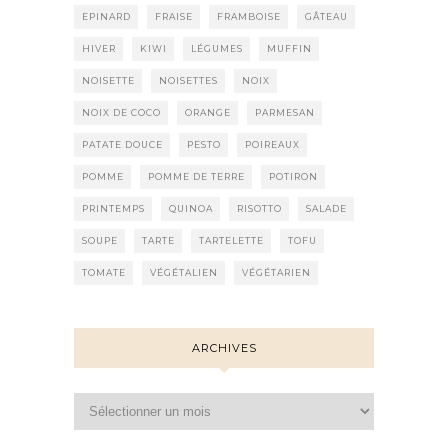
EPINARD
FRAISE
FRAMBOISE
GÂTEAU
HIVER
KIWI
LÉGUMES
MUFFIN
NOISETTE
NOISETTES
NOIX
NOIX DE COCO
ORANGE
PARMESAN
PATATE DOUCE
PESTO
POIREAUX
POMME
POMME DE TERRE
POTIRON
PRINTEMPS
QUINOA
RISOTTO
SALADE
SOUPE
TARTE
TARTELETTE
TOFU
TOMATE
VÉGÉTALIEN
VÉGÉTARIEN
ARCHIVES
Archives