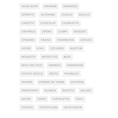
AGAR-AGAR
AMANDE
AMANDES
APÉRITIF
AUTOMNE
AVOCAT
BASILIC
CAROTTE
CHOCOLAT
COURGETTE
CRUMBLE
CRÈME
CURRY
DESSERT
EPINARD
FRAISE
FRAMBOISE
GÂTEAU
HIVER
KIWI
LÉGUMES
MUFFIN
NOISETTE
NOISETTES
NOIX
NOIX DE COCO
ORANGE
PARMESAN
PATATE DOUCE
PESTO
POIREAUX
POMME
POMME DE TERRE
POTIRON
PRINTEMPS
QUINOA
RISOTTO
SALADE
SOUPE
TARTE
TARTELETTE
TOFU
TOMATE
VÉGÉTALIEN
VÉGÉTARIEN