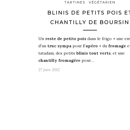
TARTINES
VÉGÉTARIEN
BLINIS DE PETITS POIS E
CHANTILLY DE BOURSIN
Un
reste de petits pois
dans le frigo + une en
d'un
truc sympa
pour
l'apéro
+ du
fromage
e
tatadam, des petits
blinis tout verts
, et une
chantilly fromagère
pour…
27 juin 2012