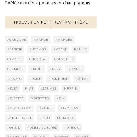
Poêlée aux deux pommes et champignons
TROUVER UN PETIT PLAT PAR THÈME
AGAR-AGAR
AMANDE
AMANDES
APÉRITIF
AUTOMNE
AVOCAT
BASILIC
CAROTTE
CHOCOLAT
COURGETTE
CRUMBLE
CRÈME
CURRY
DESSERT
EPINARD
FRAISE
FRAMBOISE
GÂTEAU
HIVER
KIWI
LÉGUMES
MUFFIN
NOISETTE
NOISETTES
NOIX
NOIX DE COCO
ORANGE
PARMESAN
PATATE DOUCE
PESTO
POIREAUX
POMME
POMME DE TERRE
POTIRON